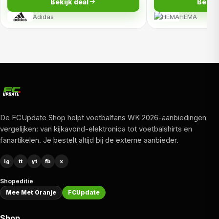
Bekijk deal
Bekijk
Adidas
HEMA
De FCUpdate Shop helpt voetbalfans WK 2026-aanbiedingen
vergelijken: van kijkavond-elektronica tot voetbalshirts en
fanartikelen. Je bestelt altijd bij de externe aanbieder.
ig
tt
yt
fb
x
Shopeditie
Mee Met Oranje
FCUpdate
Shop