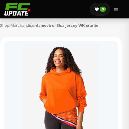
0
Shop
›
Merchandise
›
damestrui Elsa jersey WK oranje