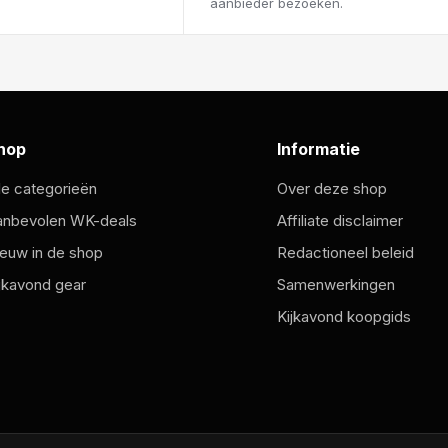
aanbieder bezoeken.
hop
Informatie
le categorieën
Over deze shop
anbevolen WK-deals
Affiliate disclaimer
euw in de shop
Redactioneel beleid
jkavond gear
Samenwerkingen
Kijkavond koopgids