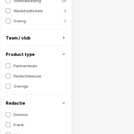
Voetbalkleding
34
Wedstrijdtickets
3
Overig
7
Team / club
Product type
Partnerdeals
Redactiekeuze
Overige
Redactie
Dominic
Frank