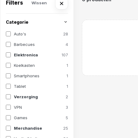
×
Filters
Wissen
Categorie
Auto's
28
Barbecues
4
Elektronica
107
Koelkasten
1
Smartphones
1
Tablet
1
Verzorging
2
VPN
3
Games
5
Merchandise
25