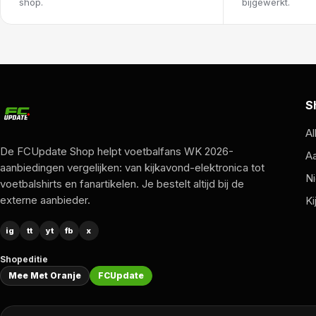
shop.
bijgewerkt.
S
Al
De FCUpdate Shop helpt voetbalfans WK 2026-
A
aanbiedingen vergelijken: van kijkavond-elektronica tot
Ni
voetbalshirts en fanartikelen. Je bestelt altijd bij de
externe aanbieder.
Ki
ig
tt
yt
fb
x
Shopeditie
Mee Met Oranje
FCUpdate