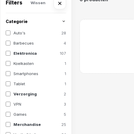
×
Filters
Wissen
Categorie
Auto's
28
Barbecues
4
Elektronica
107
Koelkasten
1
Smartphones
1
Tablet
1
Verzorging
2
VPN
3
Games
5
Merchandise
25