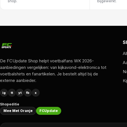
shop.
bijgewerkt.
S
Al
De FCUpdate Shop helpt voetbalfans WK 2026-
A
aanbiedingen vergelijken: van kijkavond-elektronica tot
Ni
voetbalshirts en fanartikelen. Je bestelt altijd bij de
externe aanbieder.
Ki
ig
tt
yt
fb
x
Shopeditie
Mee Met Oranje
FCUpdate