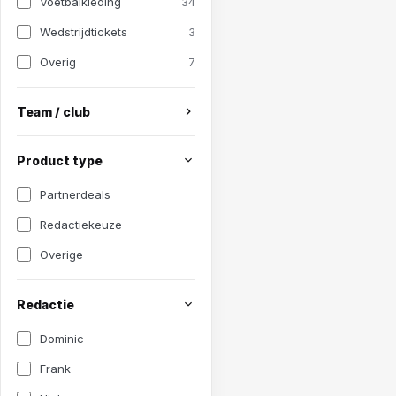
Voetbalkleding
34
Wedstrijdtickets
3
Overig
7
Team / club
Product type
Partnerdeals
Redactiekeuze
Overige
Redactie
Dominic
Frank