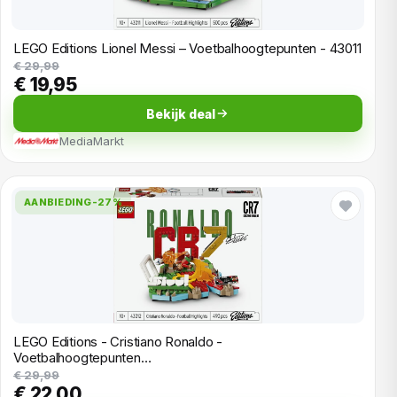
LEGO Editions Lionel Messi – Voetbalhoogtepunten - 43011
€ 29,99
€ 19,95
Bekijk deal
MediaMarkt
AANBIEDING
-27%
LEGO Editions - Cristiano Ronaldo -
Voetbalhoogtepunten…
€ 29,99
€ 22,00