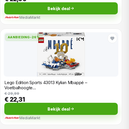
Bekijk deal
MediaMarkt
AANBIEDING
-26%
Lego Edition Sports 43013 Kylian Mbappé –
Voetbalhoogte…
€ 29,99
€ 22,31
Bekijk deal
MediaMarkt