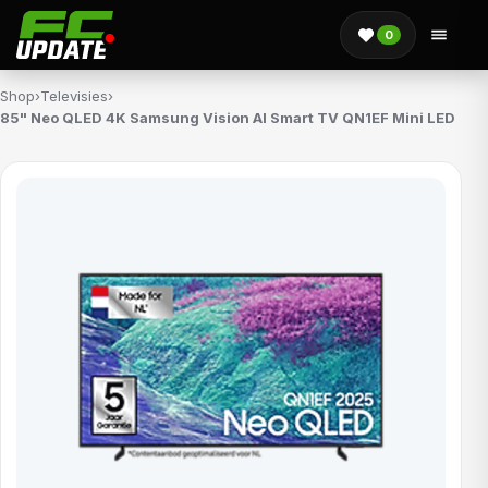
0
Shop
›
Televisies
›
85" Neo QLED 4K Samsung Vision AI Smart TV QN1EF Mini LED