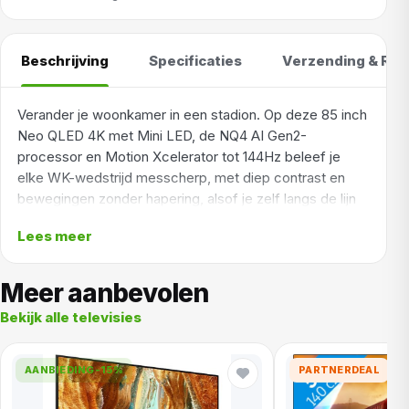
Beschrijving
Specificaties
Verzending & Ret
Verander je woonkamer in een stadion. Op deze 85 inch
Neo QLED 4K met Mini LED, de NQ4 AI Gen2-
processor en Motion Xcelerator tot 144Hz beleef je
elke WK-wedstrijd messcherp, met diep contrast en
bewegingen zonder hapering, alsof je zelf langs de lijn
staat.
Lees meer
Er is geen beter moment om groot uit te pakken dan
tijdens het WK, en met 85 inch haal je het stadion
Meer aanbevolen
gewoon je woonkamer in. Op deze Neo QLED 4K zie je
Bekijk alle televisies
elke grasspriet, elke zweetdruppel en elke knappe
redding in haarscherp detail, aangestuurd door
duizenden Quantum Mini LED's en de Quantum Matrix
AANBIEDING
-15%
PARTNERDEAL
Technology Slim voor een contrast waarin het zwart
écht zwart is. De NQ4 AI Gen2-processor zet daar