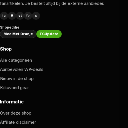
voetbalgame op groot scherm. Tizen geeft je toegang
fanartikelen. Je bestelt altijd bij de externe aanbieder.
tot al je streamingdiensten plus 124 gratis zenders via
ig
Samsung TV Plus, je krijgt zeven jaar lang software-
tt
yt
fb
x
updates, en het ultradunne AirSlim-design met de
Shopeditie
batterijloze SolarCell-afstandsbediening maakt het
Mee Met Oranje
FCUpdate
plaatje af. Klaar voor de aftrap, op het grootste scherm
van het huis.
Shop
Alle categorieën
Aanbevolen WK-deals
Nieuw in de shop
Kijkavond gear
Informatie
Over deze shop
Affiliate disclaimer