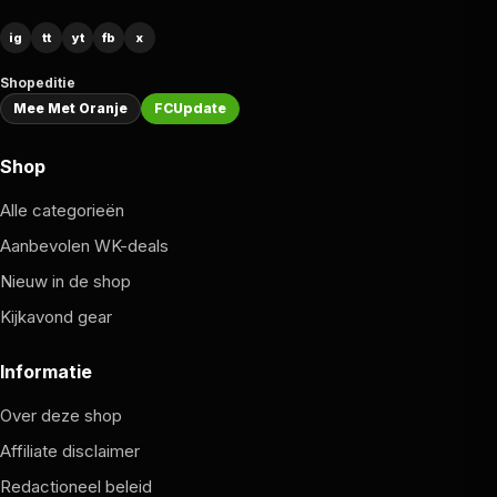
ig
tt
yt
fb
x
Shopeditie
Mee Met Oranje
FCUpdate
Shop
Alle categorieën
Aanbevolen WK-deals
Nieuw in de shop
Kijkavond gear
Informatie
Over deze shop
Affiliate disclaimer
Redactioneel beleid