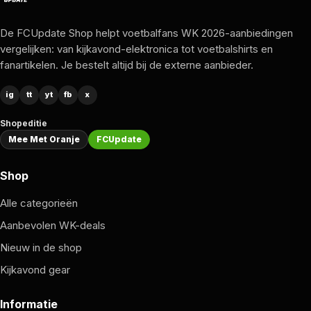
De FCUpdate Shop helpt voetbalfans WK 2026-aanbiedingen
vergelijken: van kijkavond-elektronica tot voetbalshirts en
fanartikelen. Je bestelt altijd bij de externe aanbieder.
ig
tt
yt
fb
x
Shopeditie
Mee Met Oranje
FCUpdate
Shop
Alle categorieën
Aanbevolen WK-deals
Nieuw in de shop
Kijkavond gear
Informatie