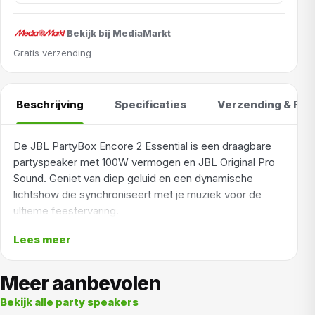
Bekijk bij MediaMarkt
Gratis verzending
Beschrijving
Specificaties
Verzending & Ret
De JBL PartyBox Encore 2 Essential is een draagbare
partyspeaker met 100W vermogen en JBL Original Pro
Sound. Geniet van diep geluid en een dynamische
lichtshow die synchroniseert met je muziek voor de
ultieme feestervaring.
Maak kennis met de JBL PartyBox Encore 2 Essential in
Lees meer
zwarte uitvoering, jouw ultieme draagbare feestpartner!
Met een krachtig vermogen van 100W en het
Meer aanbevolen
kenmerkende JBL Original Pro Sound, vul je elke ruimte
Bekijk alle party speakers
met diep, meeslepend geluid. De ingebouwde