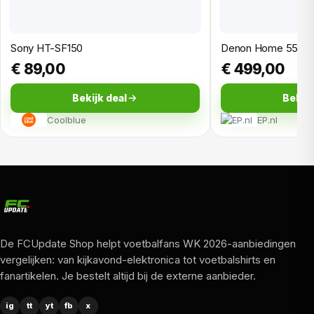
Pro analyseert namelijk de plaatsing van je soundbar en
achterspeakers om je geluidsopstelling helemaal af te
stemmen op jouw specifieke ruimte. Met de
Sony HT-SF150
Denon Home 550 s
gebruiksvriendelijke WOW-interface op je LG-tv beheer
€ 89,00
€ 499,00
je heel gemakkelijk alle instellingen, dus luister in een
handomdraai op jouw manier. En ook streamen wordt
Bekijk deal
Bekijk
een eitje dankzij HD-ondersteuning voor Spotify
Coolblue
EP.nl
Connect, Chromecast en Tidal Connect. Plof dus lekker
languit op de bank en geniet van je favoriete
entertainment.
De FCUpdate Shop helpt voetbalfans WK 2026-aanbiedingen
vergelijken: van kijkavond-elektronica tot voetbalshirts en
fanartikelen. Je bestelt altijd bij de externe aanbieder.
ig
tt
yt
fb
x