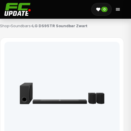
0
Shop
›
Soundbars
›
LG DS95TR Soundbar Zwart