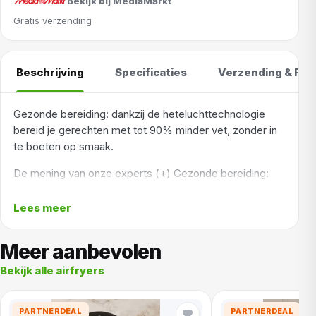
Bekijk bij MediaMarkt
Gratis verzending
Beschrijving
Specificaties
Verzending & Ret
Gezonde bereiding: dankzij de heteluchttechnologie
bereid je gerechten met tot 90% minder vet, zonder in
te boeten op smaak.
De mening van onze experts (+) Gezonde bereiding:
dankzij de heteluchttechnologie bereid je gerechten
met tot 90% minder vet, zonder in te boeten op smaak.
Lees meer
(+) Veelzijdige kookopties: met 13 verschillende
kookprogramma's kan je bakken, grillen, roosteren en
Meer aanbevolen
meer. (+) Gebruiksgemak: het intuïtieve touchscreen
Bekijk alle airfryers
biedt 9 voorgeprogrammeerde instellingen voor diverse
gerechten. (-) Beperkte snoerlengte: met een snoer
van 0,8 meter kan de plaatsing in de keuken beperkt
PARTNERDEAL
PARTNERDEAL