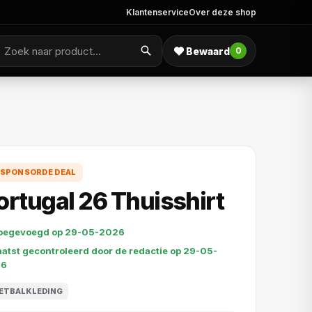
Klantenservice
Over deze shop
Bewaard
0
SPONSORDE DEAL
ortugal 26 Thuisshirt
oegevoegd op 29-05-2026
aatst gecontroleerd door de redactie op 29-05-
26
ETBALKLEDING