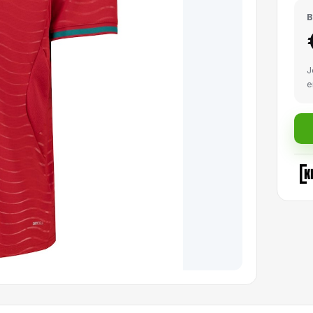
B
J
e