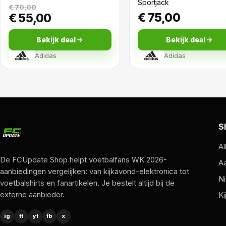
Sportjack
€ 70,00
€ 75,00
€ 55,00
Bekijk deal
Bekijk deal
Adidas
Adidas
S
Al
De FCUpdate Shop helpt voetbalfans WK 2026-
A
aanbiedingen vergelijken: van kijkavond-elektronica tot
Ni
voetbalshirts en fanartikelen. Je bestelt altijd bij de
externe aanbieder.
Ki
ig
tt
yt
fb
x