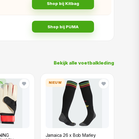
Shop bij Kitbag
Shop bij PUMA
Bekijk alle voetbalkleding
0%
NIEUW
NING
Jamaica 26 x Bob Marley