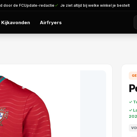
d door de FCUpdate-redactie
Je ziet altijd bij welke winkel je bestelt
Kijkavonden
Airfryers
GE
P
✓ T
✓ L
20
VO