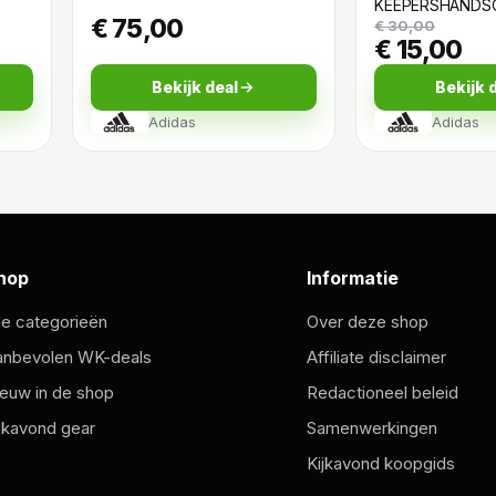
KEEPERSHANDS
€ 75,00
€ 30,00
€ 15,00
Bekijk deal
Bekijk 
Adidas
Adidas
hop
Informatie
le categorieën
Over deze shop
anbevolen WK-deals
Affiliate disclaimer
euw in de shop
Redactioneel beleid
jkavond gear
Samenwerkingen
Kijkavond koopgids