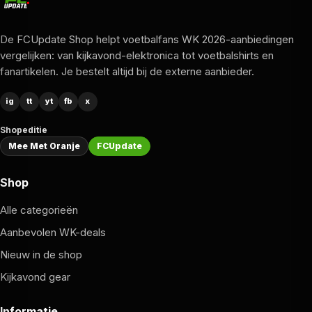
De FCUpdate Shop helpt voetbalfans WK 2026-aanbiedingen
vergelijken: van kijkavond-elektronica tot voetbalshirts en
fanartikelen. Je bestelt altijd bij de externe aanbieder.
ig
tt
yt
fb
x
Shopeditie
Mee Met Oranje
FCUpdate
Shop
Alle categorieën
Aanbevolen WK-deals
Nieuw in de shop
Kijkavond gear
Informatie