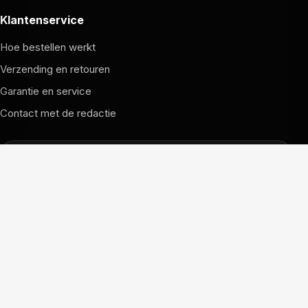
Klantenservice
Hoe bestellen werkt
Verzending en retouren
Garantie en service
Contact met de redactie
Dit is de FCUpdate WK-Shop.
Klik hiernaast om (terug) te gaan naar FCUpdate.nl.
Naar FCUpdate.nl
© 2026 FCUpdate Shop. Alle rechten voorbehouden.
Prijzen, voorraad en voorwaarden kunnen per partner