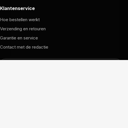
Klantenservice
Hoe bestellen werkt
Verzending en retouren
Garantie en service
Contact met de redactie
Dit is de FCUpdate WK-Shop.
Klik hiernaast om (terug) te gaan naar FCUpdate.nl.
Naar FCUpdate.nl
© 2026 FCUpdate Shop. Alle rechten voorbehouden.
Prijzen, voorraad en voorwaarden kunnen per partner