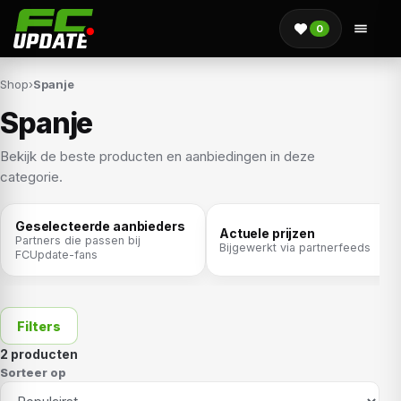
0
Shop
›
Spanje
Spanje
Bekijk de beste producten en aanbiedingen in deze
categorie.
Geselecteerde aanbieders
Actuele prijzen
Partners die passen bij
Bijgewerkt via partnerfeeds
FCUpdate-fans
Filters
2 producten
Sorteer op