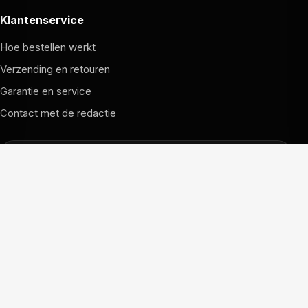
Klantenservice
Hoe bestellen werkt
Verzending en retouren
Garantie en service
Contact met de redactie
Dit is de FCUpdate WK-Shop.
Klik hiernaast om (terug) te gaan naar FCUpdate.nl.
Naar FCUpdate.nl
© 2026 FCUpdate Shop. Alle rechten voorbehouden.
Prijzen, voorraad en voorwaarden kunnen per partner