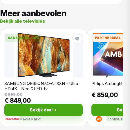
Meer aanbevolen
Bekijk alle televisies
AANBIEDING
-15%
PARTNERDEAL
SAMSUNG QE65QN74FATXXN - Ultra
Philips Ambilight 5
HD 4K - Neo QLED-tv
€ 859,00
€ 999,00
€ 849,00
Bekijk deal
Bekijk
MediaMarkt
Coolblue