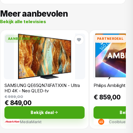
Meer aanbevolen
Bekijk alle televisies
AANBIEDING
-15%
PARTNERDEAL
SAMSUNG QE65QN74FATXXN - Ultra
Philips Ambilight 5
HD 4K - Neo QLED-tv
€ 859,00
€ 999,00
€ 849,00
Bekijk deal
Bekijk
MediaMarkt
Coolblue